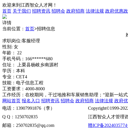
欢迎来到江西智众人才网！
首页
关于我们
招聘资讯
招聘会
政府招商
法律法规
政府优惠政
详情
当前位置：
首页
>
招聘信息
求职岗位:客服经理
性别: 女
年龄： 22
手机号码：166******680
住址： 上栗县杨岐乡南源村
学历：本科
专业：CET4
技能：电子信息工程
工资要求：4000-8000
工作经历：在校期间，干过地推和车展销售助理；“迎新一站式
网站首页
报名入口
招聘资讯
招聘会
政府招商
法律法规
政府优
电话：13907991876（李）
Copyright©1999-202
Q Q：1250702835
江西智众人才管理咨
邮箱：250702835@qq.com
赣ICP备2024035774